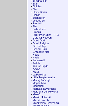
-
EFfatha/4,4/
-
EKS
-
Elgibbor
-
Elim
-
Elmer Bookz
-
Elohim
-
Euangelion
-
exodus 15
-
Faithfull
-
Fileo
-
Fisheclectic
-
Fragua
-
Full Power Spirit - F.P.S.
-
Gate Of Heaven
-
Good God
-
Good Religion
-
Gospel Joy
-
Gospel Rain
-
Grzegorz Kloc
-
Houk
-
Hvala
-
Illuminandi
-
Jadah
-
Janusz Bigda
-
KAWA
-
Krzyk
-
La Pallotina
-
Lidia Pospieszalska
-
Maciej Pańczyk
-
Magda Anioł
-
Magnificat
-
Mariusz Zawierucha
-
Marzena Dunikowska
-
MateO
-
Miasto Ucieczki
-
Michał Kulenty
-
Mieczysław Szcześniak
-
Missio Musica