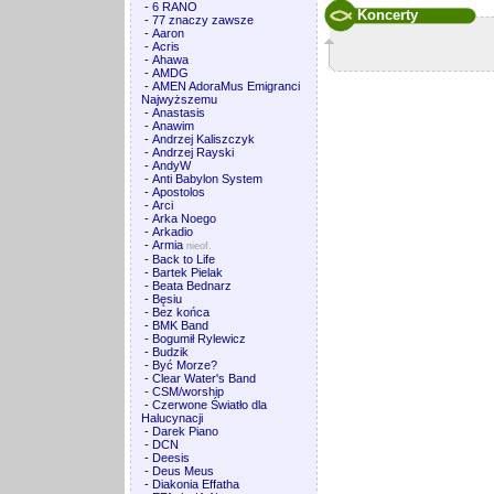
-
6 RANO
Koncerty
-
77 znaczy zawsze
-
Aaron
-
Acris
-
Ahawa
-
AMDG
-
AMEN AdoraMus Emigranci
Najwyższemu
-
Anastasis
-
Anawim
-
Andrzej Kaliszczyk
-
Andrzej Rayski
-
AndyW
-
Anti Babylon System
-
Apostolos
-
Arci
-
Arka Noego
-
Arkadio
-
Armia
nieof.
-
Back to Life
-
Bartek Pielak
-
Beata Bednarz
-
Bęsiu
-
Bez końca
-
BMK Band
-
Bogumił Rylewicz
-
Budzik
-
Być Morze?
-
Clear Water's Band
-
CSM/worship
-
Czerwone Światło dla
Halucynacji
-
Darek Piano
-
DCN
-
Deesis
-
Deus Meus
-
Diakonia Effatha