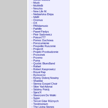
-
Musk
-
MuWeBi
-
Neszka
-
New Life M.
-
Niebiańska Ekipa
-
NMR
-
Oremus
-
OX
-
PANdamusic
-
Pathlife
-
Paweł Fiedys
-
Piotr Sadzewicz
-
Poison777
-
Pomoc Duchowa
-
Porozumienie
-
Pospolite Ruszenie
-
ProjectX
-
Projekt Przebudzenie
-
Przecinek
-
Przemo
-
Puma
-
Qusbic BluesBand
-
Rafael
-
Robert Kasprowicz
-
Royal Rap
-
Rymcerze
-
Rytmy Dobrej Nowiny
-
Shaddai
-
Sienna Gospel Choir
-
Siloe Yad Adonai
-
Siódmy Pokój
-
Sjara'X
-
Stworzeni Do Walki
-
Syjon
-
Tercet Gitar Różnych
-
Testimonium
-
The Living Stones