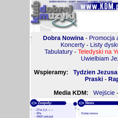
Dobra Nowina
-
Promocja 
Koncerty
-
Listy dys
Tabulatury
-
Teledyski na 
Uwielbiam Je
Wspieramy:
Tydzien Jezusa
Praski
-
Rap
Media KDM:
Wejście
Zespoły:
News
-
2Tm 2,3
nieof.
-
3Pe
Dodaj newsa
-
4800 sekund